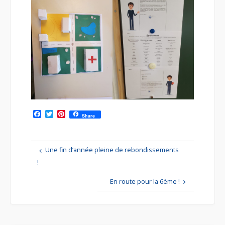
F
T
P
Share
a
w
i
c
i
n
e
t
t
b
t
e
Une fin d’année pleine de rebondissements
o
e
r
o
r
e
!
k
s
t
En route pour la 6ème !