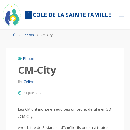
Skip
to
É
C
O
L
E
D
E
L
A
S
A
I
N
T
E
F
A
M
I
L
L
E
content
Home
Photos
CM-City
Photos
CM-City
By
Céline
21 juin 2023
Les CM ont monté en équipes un projet de ville en 3D
: CM-City.
Avec l’aide de Silviana et d’Amélie, ils ont suivi toutes