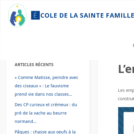
Skip
to
É
C
O
L
E
D
E
L
A
S
A
I
N
T
E
F
A
M
I
L
L
content
Home
Vie s
L’
ARTICLES RÉCENTS
« Comme Matisse, peindre avec
des ciseaux » : Le fauvisme
Les empl
prend vie dans nos classes…
construi
Des CP curieux et crémeux : du
pré de la vache au beurre
normand…
Pâques : chasse aux oeufs à la