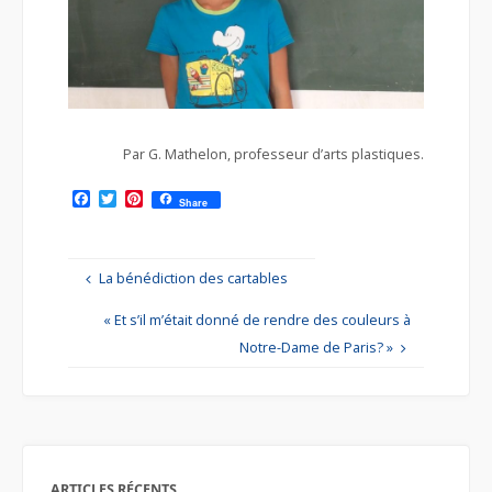
Par G. Mathelon, professeur d’arts plastiques.
F
T
P
Share
a
w
i
c
i
n
e
t
t
b
t
e
La bénédiction des cartables
o
e
r
o
r
e
k
s
« Et s’il m’était donné de rendre des couleurs à
t
Notre-Dame de Paris? »
ARTICLES RÉCENTS