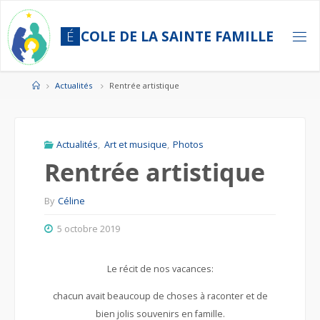
Skip
to
É
C
O
L
E
D
E
L
A
S
A
I
N
T
E
F
A
M
I
L
L
E
content
Home
Actualités
Rentrée artistique
Actualités
,
Art et musique
,
Photos
Rentrée artistique
By
Céline
5 octobre 2019
Le récit de nos vacances:
chacun avait beaucoup de choses à raconter et de
bien jolis souvenirs en famille.