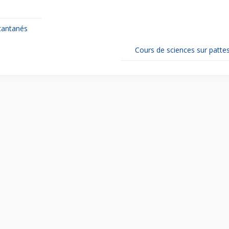
n
t
e
tantanés
r
e
s
Cours de sciences sur patte
t