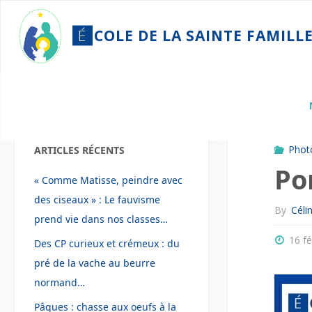
Skip
to
É
C
O
L
E
D
E
L
A
S
A
I
N
T
E
F
A
M
I
L
L
content
Home
Phot
Phot
ARTICLES RÉCENTS
Po
« Comme Matisse, peindre avec
des ciseaux » : Le fauvisme
By
Céli
prend vie dans nos classes…
16 fé
Des CP curieux et crémeux : du
pré de la vache au beurre
normand…
Pâques : chasse aux oeufs à la