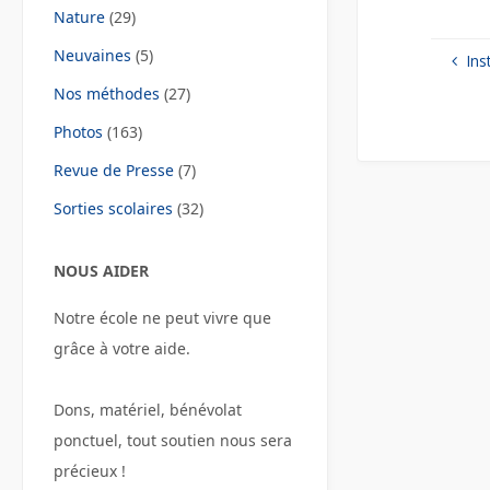
c
i
Nature
(29)
e
t
b
t
Neuvaines
(5)
Ins
o
e
o
r
Nos méthodes
(27)
k
Photos
(163)
Revue de Presse
(7)
Sorties scolaires
(32)
NOUS AIDER
Notre école ne peut vivre que
grâce à votre aide.
Dons, matériel, bénévolat
ponctuel, tout soutien nous sera
précieux !