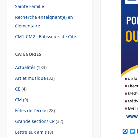
Sainte Famille
Recherche enseignant(e) en
élémentaire
CM1-CM2 : Bâtisseurs de Cité.
CATÉGORIES
Actualités
(183)
Art et musique
(32)
CE
(4)
CM
(9)
Fêtes de l'école
(28)
Grande section/ CP
(32)
F
Lettre aux amis
(8)
a