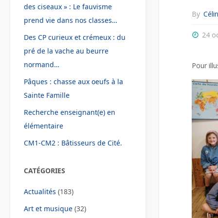
des ciseaux » : Le fauvisme
By
Céli
prend vie dans nos classes…
24 o
Des CP curieux et crémeux : du
pré de la vache au beurre
normand…
Pour ill
Pâques : chasse aux oeufs à la
Sainte Famille
Recherche enseignant(e) en
élémentaire
CM1-CM2 : Bâtisseurs de Cité.
CATÉGORIES
Actualités
(183)
Art et musique
(32)