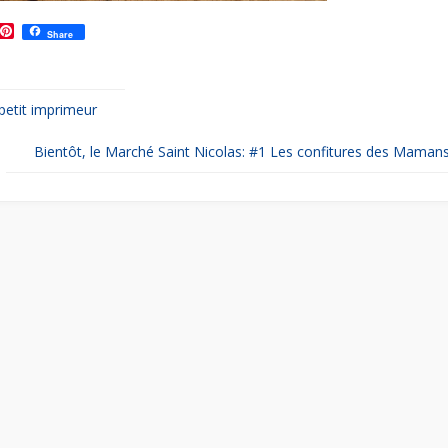
T
P
Share
w
i
n
t
e
petit imprimeur
r
e
s
Bientôt, le Marché Saint Nicolas: #1 Les confitures des Maman
t