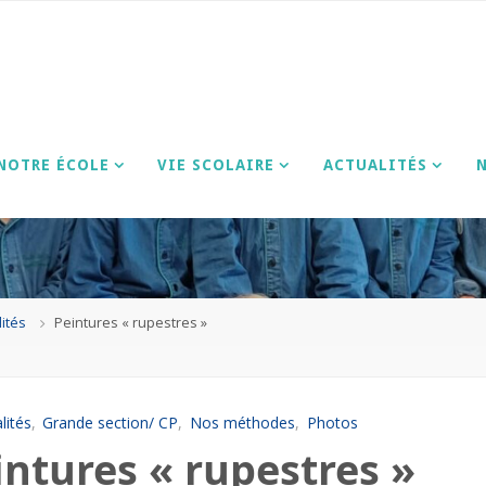
E
NOTRE ÉCOLE
VIE SCOLAIRE
ACTUALITÉS
lités
Peintures « rupestres »
lités
,
Grande section/ CP
,
Nos méthodes
,
Photos
intures « rupestres »