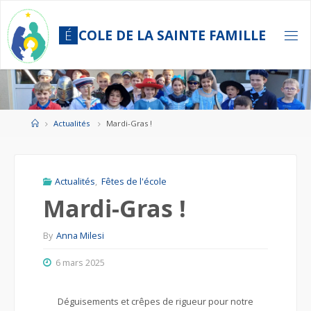
Skip
to
É
C
O
L
E
D
E
L
A
S
A
I
N
T
E
F
A
M
I
L
L
E
content
Home
Actualités
Mardi-Gras !
Actualités
,
Fêtes de l'école
Mardi-Gras !
By
Anna Milesi
6 mars 2025
Déguisements et crêpes de rigueur pour notre