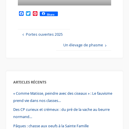
F
T
P
Share
a
w
i
c
i
n
e
t
t
b
t
e
Portes ouvertes 2025
o
e
r
o
r
e
k
s
Un élevage de phasme
t
ARTICLES RÉCENTS
« Comme Matisse, peindre avec des ciseaux » : Le fauvisme
prend vie dans nos classes…
Des CP curieux et crémeux : du pré de la vache au beurre
normand…
Pâques : chasse aux oeufs à la Sainte Famille