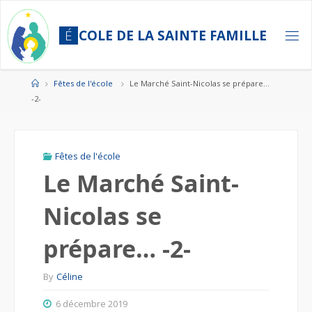
Skip
to
É
C
O
L
E
D
E
L
A
S
A
I
N
T
E
F
A
M
I
L
L
E
content
Home
Fêtes de l'école
Le Marché Saint-Nicolas se prépare…
-2-
Fêtes de l'école
Le Marché Saint-
Nicolas se
prépare… -2-
By
Céline
6 décembre 2019