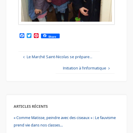
F
T
P
Share
a
w
i
c
i
n
e
t
t
b
t
e
Le Marché Saint-Nicolas se prépare…
o
e
r
o
r
e
k
s
Initiation à l’informatique
t
ARTICLES RÉCENTS
« Comme Matisse, peindre avec des ciseaux » : Le fauvisme
prend vie dans nos classes…