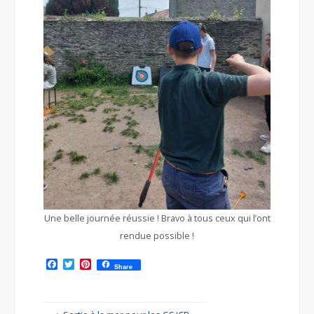
Une belle journée réussie ! Bravo à tous ceux qui l’ont
rendue possible !
F
T
P
Share
a
w
i
c
i
n
e
t
t
b
t
e