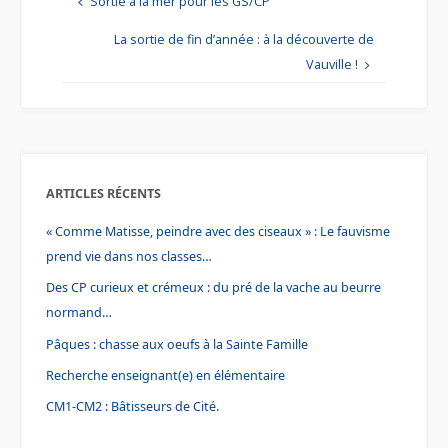
Sortie à la mer pour les GS/CP
o
e
r
o
r
e
k
s
La sortie de fin d’année : à la découverte de
t
Vauville !
ARTICLES RÉCENTS
« Comme Matisse, peindre avec des ciseaux » : Le fauvisme
prend vie dans nos classes…
Des CP curieux et crémeux : du pré de la vache au beurre
normand…
Pâques : chasse aux oeufs à la Sainte Famille
Recherche enseignant(e) en élémentaire
CM1-CM2 : Bâtisseurs de Cité.