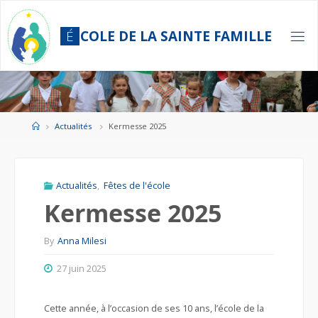
Skip
to
É
C
O
L
E
D
E
L
A
S
A
I
N
T
E
F
A
M
I
L
L
E
content
Home
Actualités
Kermesse 2025
Actualités
,
Fêtes de l'école
Kermesse 2025
By
Anna Milesi
27 juin 2025
Cette année, à l’occasion de ses 10 ans, l’école de la