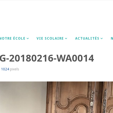
E
20180216-WA0014
IMG-20180216-WA0014
NOTRE ÉCOLE
VIE SCOLAIRE
ACTUALITÉS
G-20180216-WA0014
× 1024
pixels