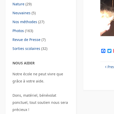
Nature
(29)
Neuvaines
(5)
Nos méthodes
(27)
Photos
(163)
Revue de Presse
(7)
Sorties scolaires
(32)
F
a
c
i
e
t
NOUS AIDER
Pre
b
t
o
e
Notre école ne peut vivre que
o
r
k
grâce à votre aide.
Dons, matériel, bénévolat
ponctuel, tout soutien nous sera
précieux !