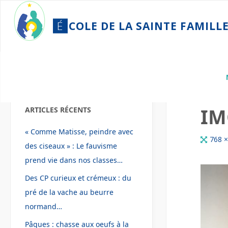
Skip
to
É
C
O
L
E
D
E
L
A
S
A
I
N
T
E
F
A
M
I
L
L
content
Home
IMG-
IM
ARTICLES RÉCENTS
« Comme Matisse, peindre avec
Full
768 
des ciseaux » : Le fauvisme
size
prend vie dans nos classes…
Des CP curieux et crémeux : du
pré de la vache au beurre
normand…
Pâques : chasse aux oeufs à la