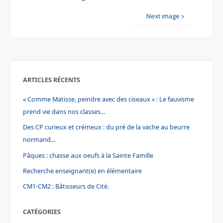
b
t
e
o
e
r
o
r
e
Next image
k
s
t
ARTICLES RÉCENTS
« Comme Matisse, peindre avec des ciseaux » : Le fauvisme
prend vie dans nos classes…
Des CP curieux et crémeux : du pré de la vache au beurre
normand…
Pâques : chasse aux oeufs à la Sainte Famille
Recherche enseignant(e) en élémentaire
CM1-CM2 : Bâtisseurs de Cité.
CATÉGORIES