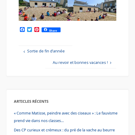
F
T
P
Share
a
w
i
c
i
n
e
t
t
b
t
e
Sortie de fin d’année
o
e
r
o
r
e
k
s
Au revoir et bonnes vacances !
t
ARTICLES RÉCENTS
« Comme Matisse, peindre avec des ciseaux » : Le fauvisme
prend vie dans nos classes…
Des CP curieux et crémeux : du pré de la vache au beurre