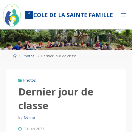
Skip
to
É
C
O
L
E
D
E
L
A
S
A
I
N
T
E
F
A
M
I
L
L
E
content
Home
Photos
Dernier jour de classe
Photos
Dernier jour de
classe
By
Céline
30 juin 2023