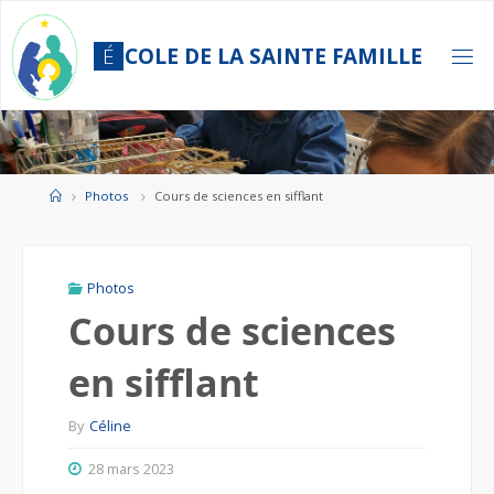
Skip
to
É
C
O
L
E
D
E
L
A
S
A
I
N
T
E
F
A
M
I
L
L
E
content
Home
Photos
Cours de sciences en sifflant
Photos
Cours de sciences
en sifflant
By
Céline
28 mars 2023