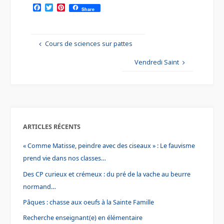
F
T
P
Share
a
w
i
c
i
n
e
t
t
b
t
e
Cours de sciences sur pattes
o
e
r
o
r
e
k
s
Vendredi Saint
t
ARTICLES RÉCENTS
« Comme Matisse, peindre avec des ciseaux » : Le fauvisme
prend vie dans nos classes…
Des CP curieux et crémeux : du pré de la vache au beurre
normand…
Pâques : chasse aux oeufs à la Sainte Famille
Recherche enseignant(e) en élémentaire