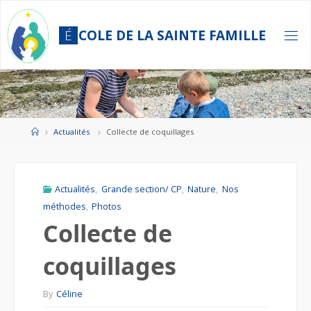
Skip
to
É
C
O
L
E
D
E
L
A
S
A
I
N
T
E
F
A
M
I
L
L
E
content
Home
Actualités
Collecte de coquillages
Actualités
,
Grande section/ CP
,
Nature
,
Nos
méthodes
,
Photos
Collecte de
coquillages
By
Céline