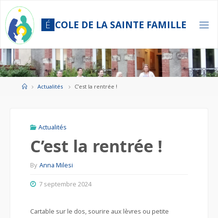
Skip
to
É
C
O
L
E
D
E
L
A
S
A
I
N
T
E
F
A
M
I
L
L
E
content
Home
Actualités
C’est la rentrée !
Actualités
C’est la rentrée !
By
Anna Milesi
7 septembre 2024
Cartable sur le dos, sourire aux lèvres ou petite