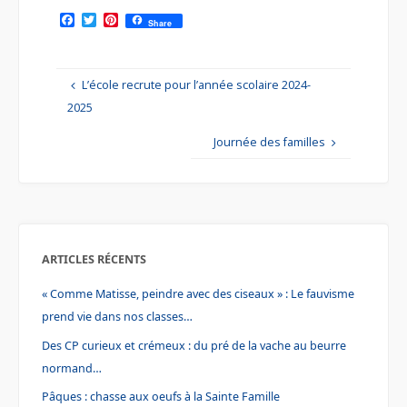
F
T
P
Share
a
w
i
c
i
n
e
t
t
b
t
e
L’école recrute pour l’année scolaire 2024-
o
e
r
o
r
e
2025
k
s
t
Journée des familles
ARTICLES RÉCENTS
« Comme Matisse, peindre avec des ciseaux » : Le fauvisme
prend vie dans nos classes…
Des CP curieux et crémeux : du pré de la vache au beurre
normand…
Pâques : chasse aux oeufs à la Sainte Famille