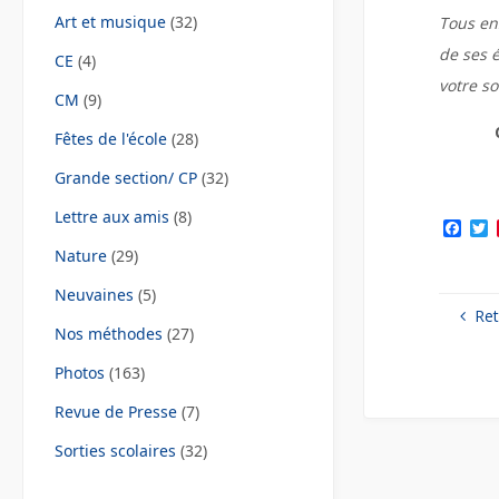
Art et musique
(32)
Tous ens
de ses 
CE
(4)
votre so
CM
(9)
Fêtes de l'école
(28)
Grande section/ CP
(32)
Lettre aux amis
(8)
F
a
Nature
(29)
c
i
e
t
Neuvaines
(5)
b
t
Ret
o
e
o
r
Nos méthodes
(27)
k
Photos
(163)
Revue de Presse
(7)
Sorties scolaires
(32)