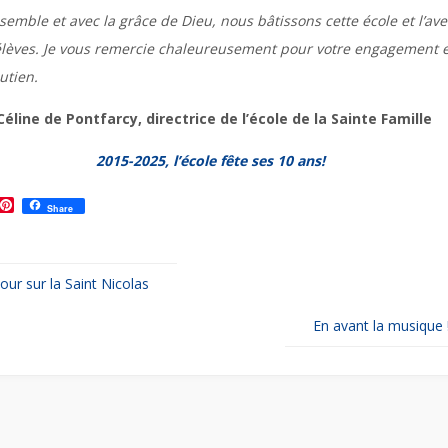
emble et avec la grâce de Dieu, nous bâtissons cette école et l’ave
élèves. Je vous remercie chaleureusement pour votre engagement e
utien.
Céline de Pontfarcy, directrice de l’école de la Sainte Famille
2015-2025, l’école fête ses 10 ans!
T
P
Share
w
i
n
t
e
our sur la Saint Nicolas
r
e
s
En avant la musique 
t