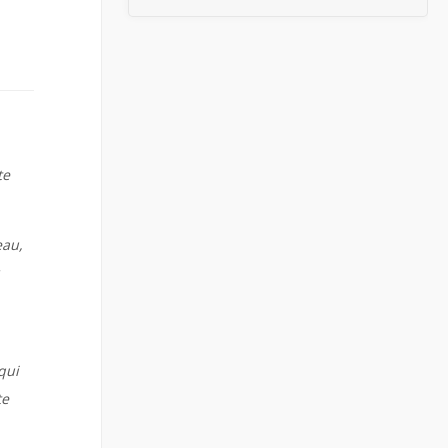
te
eau,
qui
te