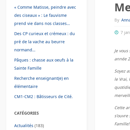
Me
« Comme Matisse, peindre avec
des ciseaux » : Le fauvisme
By
Anna
prend vie dans nos classes…
7 jan
Des CP curieux et crémeux : du
pré de la vache au beurre
normand…
Je vous
année 2
Pâques : chasse aux oeufs à la
Sainte Famille
Soyez a
Recherche enseignant(e) en
le Vrai,
élémentaire
quotidi
merveil
CM1-CM2 : Bâtisseurs de Cité.
Cette a
CATÉGORIES
s’ouvre 
Famille!
Actualités
(183)