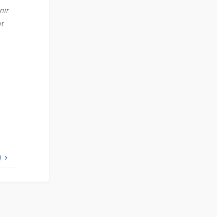
nir
t
!