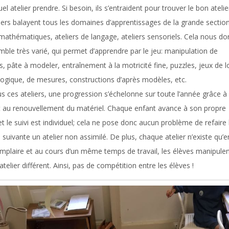
el atelier prendre. Si besoin, ils s’entraident pour trouver le bon atelie
iers balayent tous les domaines d’apprentissages de la grande section
 mathématiques, ateliers de langage, ateliers sensoriels. Cela nous d
ble très varié, qui permet d’apprendre par le jeu: manipulation de
s, pâte à modeler, entraînement à la motricité fine, puzzles, jeux de l
logique, de mesures, constructions d’après modèles, etc.
s ces ateliers, une progression s’échelonne sur toute l’année grâce à
t au renouvellement du matériel. Chaque enfant avance à son propre
t le suivi est individuel; cela ne pose donc aucun problème de refaire 
suivante un atelier non assimilé. De plus, chaque atelier n’existe qu’e
mplaire et au cours d’un même temps de travail, les élèves manipule
atelier différent. Ainsi, pas de compétition entre les élèves !