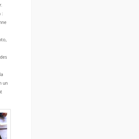
r.
 :
onne
oto,
 des
la
n un
nt