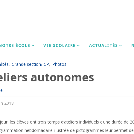
E
lités
Ateliers autonomes
NOTRE ÉCOLE
VIE SCOLAIRE
ACTUALITÉS
lités
,
Grande section/ CP
,
Photos
eliers autonomes
ne
in 2018
our, les élèves ont trois temps d’ateliers individuels d’une durée de 
grammation hebdomadaire illustrée de pictogrammes leur permet de