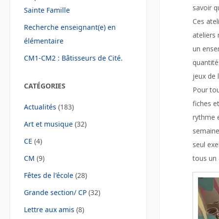
savoir qu
Sainte Famille
Ces atel
Recherche enseignant(e) en
ateliers
élémentaire
un ensem
CM1-CM2 : Bâtisseurs de Cité.
quantité
jeux de 
CATÉGORIES
Pour tou
fiches e
Actualités
(183)
rythme e
Art et musique
(32)
semaine 
CE
(4)
seul exe
CM
(9)
tous un 
Fêtes de l'école
(28)
Grande section/ CP
(32)
Lettre aux amis
(8)