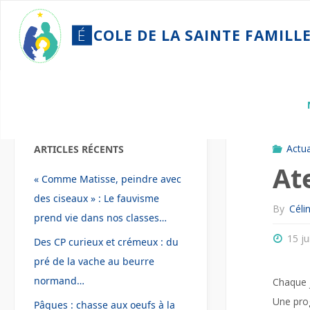
Skip
to
É
C
O
L
E
D
E
L
A
S
A
I
N
T
E
F
A
M
I
L
L
content
Home
Actua
Actua
ARTICLES RÉCENTS
At
« Comme Matisse, peindre avec
des ciseaux » : Le fauvisme
By
Céli
prend vie dans nos classes…
15 ju
Des CP curieux et crémeux : du
pré de la vache au beurre
normand…
Chaque j
Une pro
Pâques : chasse aux oeufs à la